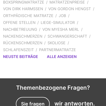
BOXSPRINGMATRATZE
MATRATZENPREISE
VON DIRK HARMSSEN
VON GORDON HENGST
ORTHPÄDISCHE MATRATZE
JOB
OFFENE STELLEN
LIEGE-SIMULATOR
NACHBETREUUNG
VON MYESHA MERL
NACKENSCHMERZEN
SCHWANGERSCHAFT
RÜCKENSCHMERZEN
SKOLIOSE
SCHLAFENSZEIT
PARTNERMATRATZE
NEUSTE BEITRÄGE
ALLE ANZEIGEN
Themenbezogene Fragen?
wir antworten.
Sie fragen