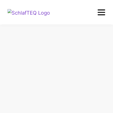
KOSTENLOS UND UNVERBINDLICH
Zertifizierte
Schlafberatung in Linz
Vereinbaren Sie Ihren persönlichen Beratungstermin bei
dem geprüften Schlafexperten Samuel Erlacher von
schlafTEQ Linz. Im Termin können Sie eine auf Ihren