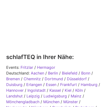
Gute Nacht, Blog!
Profitieren Sie von langjährigen Erfahrungswerten und
echtem Know-how aus der Schlafforschung in unserem
Wissensblog
. Außerdem lassen wir Physiotherapeuten
und Mediziner zu Wort kommen.
schlafTEQ in Ihrer Nähe:
Events:
Fritzlar
/
Hermagor
Deutschland:
Aachen
/
Berlin
/
Bielefeld
/
Bonn
/
Bremen
/
Chemnitz
/
Dortmund
/
Düsseldorf
/
Duisburg
/
Erlangen
/
Essen
/
Frankfurt
/
Hamburg
/
Hannover
/
Ingolstadt
/
Kassel
/
Kiel
/
Köln
/
Landshut
/
Leipzig
/
Ludwigsburg
/
Mainz
/
Mönchengladbach
/
München
/
Münster
/