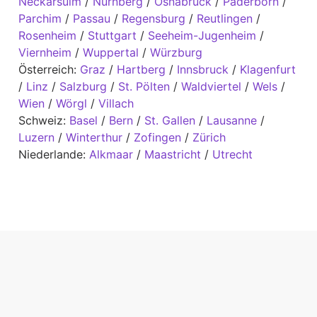
Neckarsulm
/
Nürnberg
/
Osnabrück
/
Paderborn
/
Parchim
/
Passau
/
Regensburg
/
Reutlingen
/
Rosenheim
/
Stuttgart
/
Seeheim-Jugenheim
/
Viernheim
/
Wuppertal
/
Würzburg
Österreich:
Graz
/
Hartberg
/
Innsbruck
/
Klagenfurt
/
Linz
/
Salzburg
/
St. Pölten
/
Waldviertel
/
Wels
/
Wien
/
Wörgl
/
Villach
Schweiz:
Basel
/
Bern
/
St. Gallen
/
Lausanne
/
Luzern
/
Winterthur
/
Zofingen
/
Zürich
Niederlande:
Alkmaar
/
Maastricht
/
Utrecht
EXPERTISEN