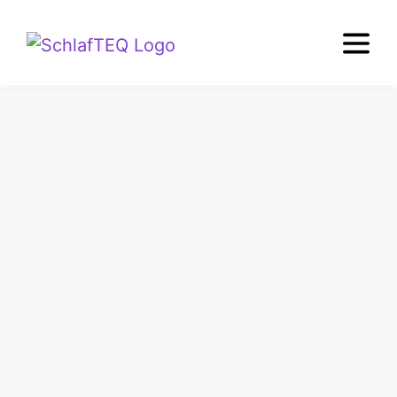
KOSTENLOS UND UNVERBINDLICH
Zertifizierte
Schlafberatung in
Rosenheim
Vereinbaren Sie Ihren persönlichen Beratungstermin bei
der geprüften Schlafexpertin Helen Kellner-Steinmetz