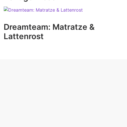
Dreamteam: Matratze &
Lattenrost
EXPERTISEN
Schlafexperten in Ihrer Nähe
Der Liege-Simulator
Erfahrungsberichte
Tipps: Schlaf, Bett, Gesundheit